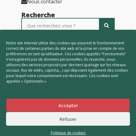
Nous contacter
Recherche
Partenaires
Notre site Internet utilise des cookies qui assurent le fonctionnement
correct de certaines parties du site web et la prise en compte de vos
préférences en tant qu’utilisateur. Ces cookies appelés "Fonctionnels"
n'enregistrent pas de données personnelles. En revanche, nous
utilisons des services proposés par des tiers (partage sur les réseaux
sociaux, flux de vidéo, captcha,...) qui déposent également des cookies
pour lequel votre consentement est nécessaire. Ces cookies sont
appelés « Optionnels ».
Accepter
Refuser
Plan du site
Mentions légales
Politique des cookies
Politique de cookies
Accessibilité : partiellement conforme
Réalisé par le SICTIAM