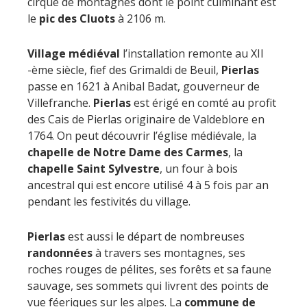
cirque de montagnes dont le point culminant est
le
pic des Cluots
à 2106 m.
Village médiéval
l’installation remonte au XII
-ème siècle, fief des Grimaldi de Beuil,
Pierlas
passe en 1621 à Anibal Badat, gouverneur de
Villefranche.
Pierlas
est érigé en comté au profit
des Cais de Pierlas originaire de Valdeblore en
1764. On peut découvrir l’église médiévale, la
chapelle de Notre Dame des Carmes
, la
chapelle Saint Sylvestre
, un four à bois
ancestral qui est encore utilisé 4 à 5 fois par an
pendant les festivités du village.
Pierlas
est aussi le départ de nombreuses
randonnées
à travers ses montagnes, ses
roches rouges de pélites, ses forêts et sa faune
sauvage, ses sommets qui livrent des points de
vue féeriques sur les alpes. La
commune de